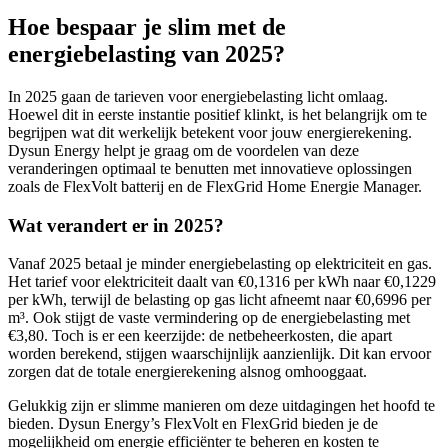
Hoe bespaar je slim met de
energiebelasting van 2025?
In 2025 gaan de tarieven voor energiebelasting licht omlaag.
Hoewel dit in eerste instantie positief klinkt, is het belangrijk om te
begrijpen wat dit werkelijk betekent voor jouw energierekening.
Dysun Energy helpt je graag om de voordelen van deze
veranderingen optimaal te benutten met innovatieve oplossingen
zoals de FlexVolt batterij en de FlexGrid Home Energie Manager.
Wat verandert er in 2025?
Vanaf 2025 betaal je minder energiebelasting op elektriciteit en gas.
Het tarief voor elektriciteit daalt van €0,1316 per kWh naar €0,1229
per kWh, terwijl de belasting op gas licht afneemt naar €0,6996 per
m³. Ook stijgt de vaste vermindering op de energiebelasting met
€3,80. Toch is er een keerzijde: de netbeheerkosten, die apart
worden berekend, stijgen waarschijnlijk aanzienlijk. Dit kan ervoor
zorgen dat de totale energierekening alsnog omhooggaat.
Gelukkig zijn er slimme manieren om deze uitdagingen het hoofd te
bieden. Dysun Energy’s FlexVolt en FlexGrid bieden je de
mogelijkheid om energie efficiënter te beheren en kosten te