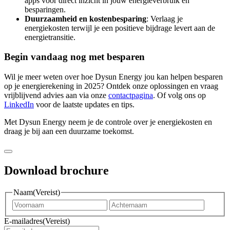
apps voor direct inzicht in jouw energieverbruik en
besparingen.
Duurzaamheid en kostenbesparing
: Verlaag je
energiekosten terwijl je een positieve bijdrage levert aan de
energietransitie.
Begin vandaag nog met besparen
Wil je meer weten over hoe Dysun Energy jou kan helpen besparen
op je energierekening in 2025? Ontdek onze oplossingen en vraag
vrijblijvend advies aan via onze
contactpagina
. Of volg ons op
LinkedIn
voor de laatste updates en tips.
Met Dysun Energy neem je de controle over je energiekosten en
draag je bij aan een duurzame toekomst.
Download brochure
Naam
(Vereist)
Voornaam
Achter
E-mailadres
(Vereist)