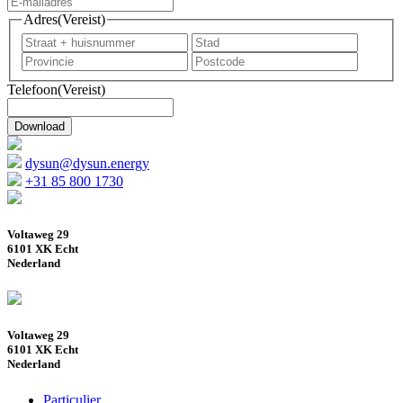
Adres
(Vereist)
Straat
Stad
+
Provincie
Postcod
huisnummer
Telefoon
(Vereist)
dysun@dysun.energy
+31 85 800 1730
Voltaweg 29
6101 XK Echt
Nederland
Voltaweg 29
6101 XK Echt
Nederland
Particulier