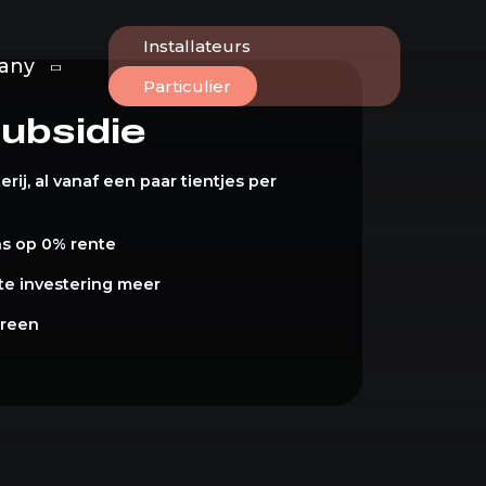
Installateurs
any
Particulier
ubsidie
rij, al vanaf een paar tientjes per
ns op 0% rente
te investering meer
ereen