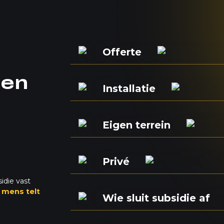
Offerte
den
Installatie
Eigen terrein
Privé
idie vast
mens telt
Wie sluit subsidie af