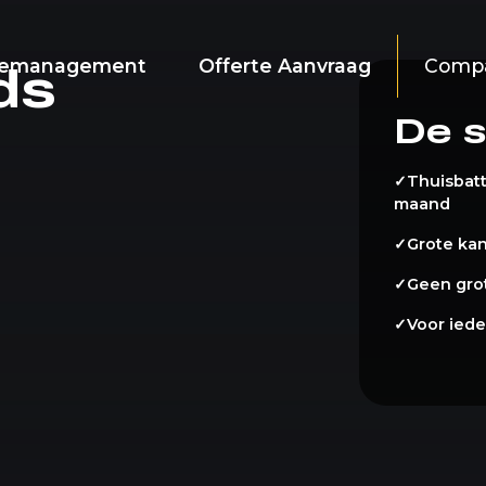
iemanagement
Offerte Aanvraag
Comp
ds
De s
✓
Thuisbatte
maand
✓
Grote ka
✓
Geen gro
✓
Voor ied