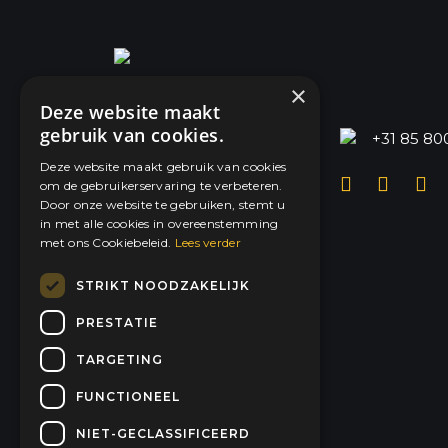
×
Deze website maakt
gebruik van cookies.
dysun@dysun.energy
+31 85 80
Deze website maakt gebruik van cookies
Voltaweg 29
om de gebruikerservaring te verbeteren.
6101 XK Echt
Door onze website te gebruiken, stemt u
Nederland
in met alle cookies in overeenstemming
met ons Cookiebeleid.
Lees verder
STRIKT NOODZAKELIJK
PRESTATIE
TARGETING
FUNCTIONEEL
KVK: 89842316
BTW: NL865129423B01
NIET-GECLASSIFICEERD