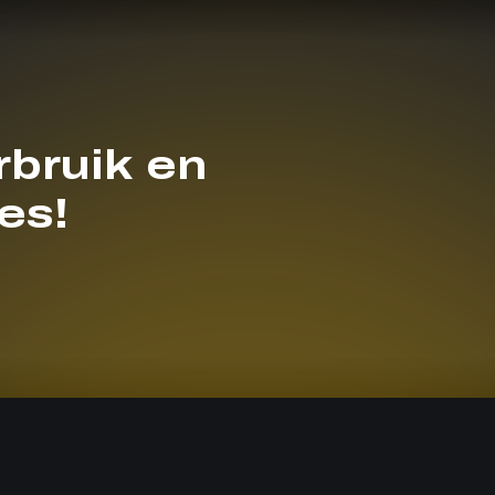
bruik en
es!