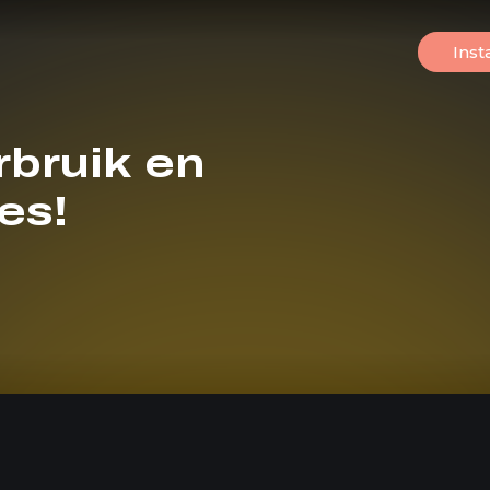
Inst
bruik en
es!