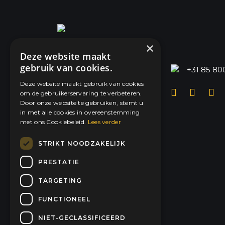
×
Deze website maakt
gebruik van cookies.
dysun@dysun.energy
+31 85 80
Deze website maakt gebruik van cookies
Voltaweg 29
om de gebruikerservaring te verbeteren.
6101 XK Echt
Door onze website te gebruiken, stemt u
Nederland
in met alle cookies in overeenstemming
met ons Cookiebeleid.
Lees verder
STRIKT NOODZAKELIJK
PRESTATIE
TARGETING
FUNCTIONEEL
KVK: 89842316
BTW: NL865129423B01
NIET-GECLASSIFICEERD