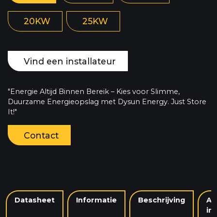
20KW
25KW
Vind een installateur
"Energie Altijd Binnen Bereik – Kies voor Slimme,
Duurzame Energieopslag met Dysun Energy. Just Store
It!"
Contact
Datasheet
Informatie
Beschrijving
Aa
in