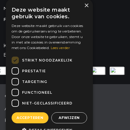
×
Nieuws
Deze website maakt
gebruik van cookies.
FAQ
Deze website maakt gebruik van cookies
om de gebruikerservaring te verbeteren.
Door onze website te gebruiken, stemt u
in met alle cookies in overeenstemming
KVK: 89842316
met ons Cookiebeleid.
Lees verder
BTW: NL865129423B01
STRIKT NOODZAKELIJK
PRESTATIE
TARGETING
FUNCTIONEEL
© 2026 Dysun Energy
NIET-GECLASSIFICEERD
Algemene voorwaarden
ACCEPTEREN
AFWIJZEN
Privacyverklaring